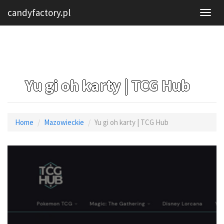
candyfactory.pl
Yu gi oh karty | TCG Hub
Home
Mazowieckie
Yu gi oh karty | TCG Hub