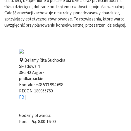
dla dzieci, uzupełnione o pościele dla dzieci oraz prześcieradła na
łóżka dziecięce, dobrane pod kątem trwałości i spójności wizualnej.
Całość aranżacji zachowuje neutralny, ponadczasowy charakter,
sprzyjający estetycznej równowadze. To rozwiązania, które warto
uwzględnić przy planowaniu konsekwentnej przestrzeni dziecięcej.
Bellamy Rita Suchocka
Składowa 4
38-540
Zagórz
podkarpackie
Kontakt:
+48 533 994 698
REGON: 180055760
FB
|
Godziny otwarcia:
Pon. - Pią. 8:00-16:00